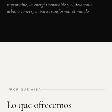
responsable, la energía renovable y el desarrollo
urbano convergen para transformar el mundo.
01
POR QUÉ AISA
L
o
q
u
e
o
f
r
e
c
e
m
o
s