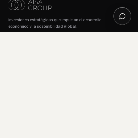
Te respondemos por email
Inversiones estratégicas que impulsan el desarrollo
económico y la sostenibilidad global.
COMPAÑÍAS DEL GRUPO
CANADÁ
EE. UU.
ARGENTINA
REINO UNIDO
ESPAÑA
INDIA
CHINA
NAVEGAR
COMPAÑÍA
Inicio
Sostenibilidad
Contacto
Unidades de negocio