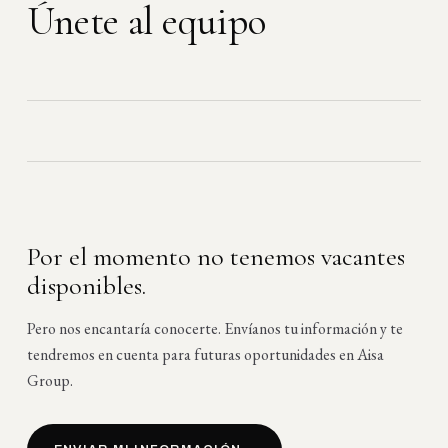
Ú
n
e
t
e
a
l
e
q
u
i
p
o
Por el momento no tenemos vacantes
disponibles.
Pero nos encantaría conocerte. Envíanos tu información y te
tendremos en cuenta para futuras oportunidades en Aisa
Group.