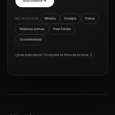
Suscribirme
Asistente Aisa
RESOLVEMOS TUS DUDAS
Minería
Energía
Pesca
ME INTERESA
Materias primas
Real Estate
Sostenibilidad
+
¿Eres periodista? Completa tu ficha de prensa
Hablar con IA
Respuesta inmediata, 24/7
Dejar un mensaje al equipo