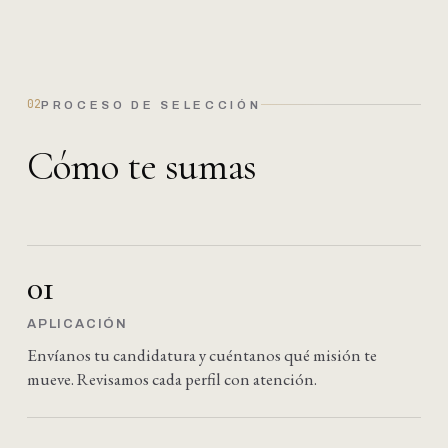
02
PROCESO DE SELECCIÓN
C
ó
m
o
t
e
s
u
m
a
s
01
APLICACIÓN
Envíanos tu candidatura y cuéntanos qué misión te
mueve. Revisamos cada perfil con atención.