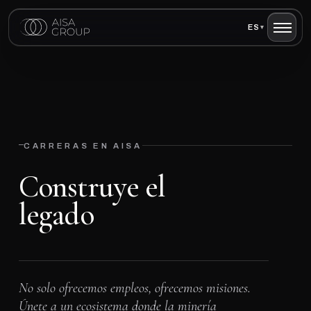
ES
▾
—
CARRERAS EN AISA
C
o
n
s
t
r
u
y
e
e
l
l
e
g
a
d
o
No solo ofrecemos empleos, ofrecemos misiones.
Únete a un ecosistema donde la minería