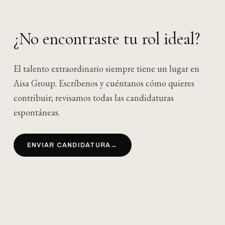
¿
N
o
e
n
c
o
n
t
r
a
s
t
e
t
u
r
o
l
i
d
e
a
l
?
El talento extraordinario siempre tiene un lugar en
Aisa Group. Escríbenos y cuéntanos cómo quieres
contribuir; revisamos todas las candidaturas
espontáneas.
ENVIAR CANDIDATURA
→