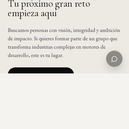
T
u
p
r
ó
x
i
m
o
g
r
a
n
r
e
t
o
e
m
p
i
e
z
a
a
q
u
í
Hablar con IA
Respuesta inmediata, 24/7
Buscamos personas con visión, integridad y ambición
de impacto. Si quieres formar parte de un grupo que
Dejar un mensaje al equipo
Te respondemos por email
transforma industrias complejas en motores de
desarrollo, este es tu lugar.
VER OPORTUNIDADES
→
ENVIAR CANDIDATURA
→