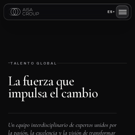
ES
▾
—
TALENTO GLOBAL
L
a
f
u
e
r
z
a
q
u
e
i
m
p
u
l
s
a
e
l
c
a
m
b
i
o
Un equipo interdisciplinario de expertos unidos por
la pasión, la excelencia y la visión de transformar