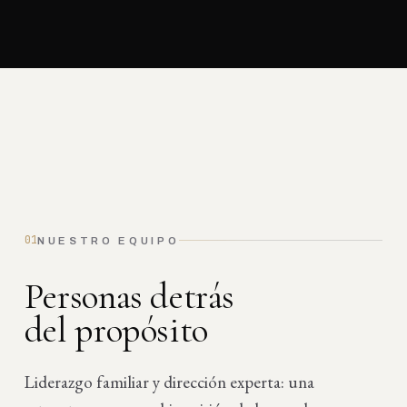
01
NUESTRO EQUIPO
P
e
r
s
o
n
a
s
d
e
t
r
á
s
d
e
l
p
r
o
p
ó
s
i
t
o
Liderazgo familiar y dirección experta: una