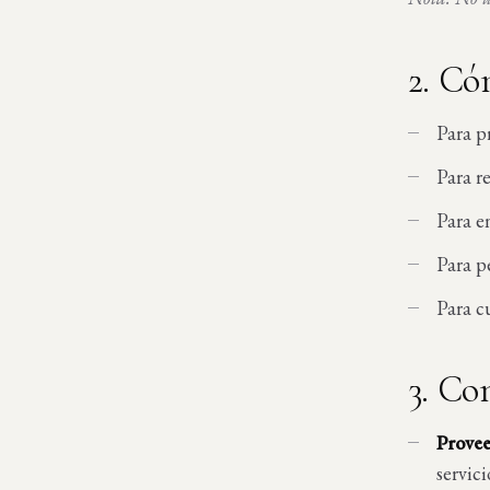
2. Có
Para p
Para re
Para e
Para p
Para c
3. Co
Provee
servici