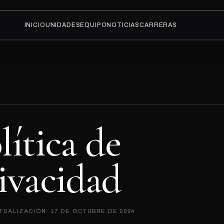
INICIO
UNIDADES
EQUIPO
NOTICIAS
CARRERAS
o
l
í
t
i
c
a
d
e
i
v
a
c
i
d
a
d
TUALIZACIÓN: 17 DE OCTUBRE DE 2024