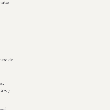
sitio
mero de
os,
tivo y
 web.