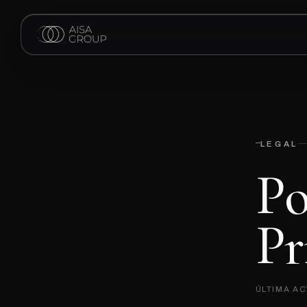
—
LEGAL
P
P
r
ÚLTIMA AC