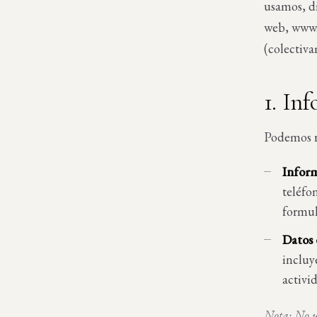
usamos, d
web, www.a
(colectiva
1. In
Podemos re
Inform
teléfo
formul
Datos 
incluy
activi
Nota: No ut