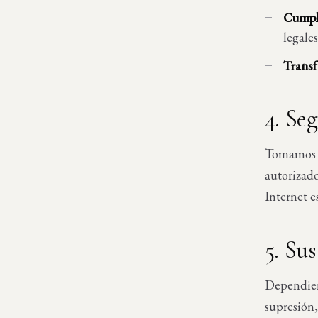
Cumpli
legales
Transf
4. Se
Tomamos m
autorizado
Internet 
5. Su
Dependiend
supresión,