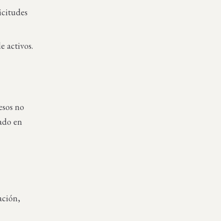
icitudes
e activos.
esos no
sado en
ación,