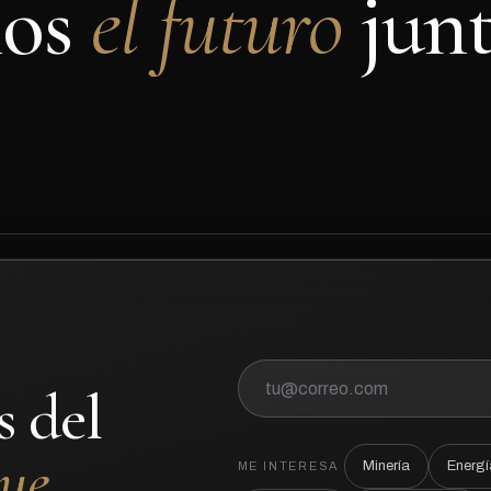
mos
el futuro
junt
s del
que
Minería
Energí
ME INTERESA